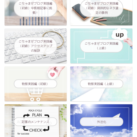
ごちゃまぜブログ実践編
ごちゃまぜブログ実践編
（初級）中長期記事に挑
（初級）具体的なネタ選
戦！
定の事例
ごちゃまぜブログ実践編
ごちゃまぜブログ実践編
（初級）アクセスアップ
（上級）
の秘訣
物販実践編（初級）
物販実践編（上級）
記事のメンテナンス
外注化