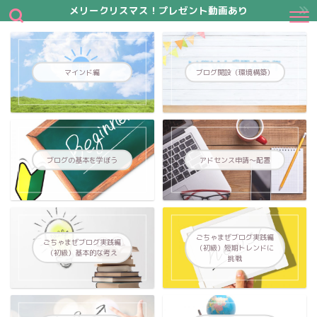
メリークリスマス！プレゼント動画あり
マインド編
ブログ開設（環境構築）
ブログの基本を学ぼう
アドセンス申請～配置
ごちゃまぜブログ実践編
ごちゃまぜブログ実践編
（初級）短期トレンドに
（初級）基本的な考え
挑戦